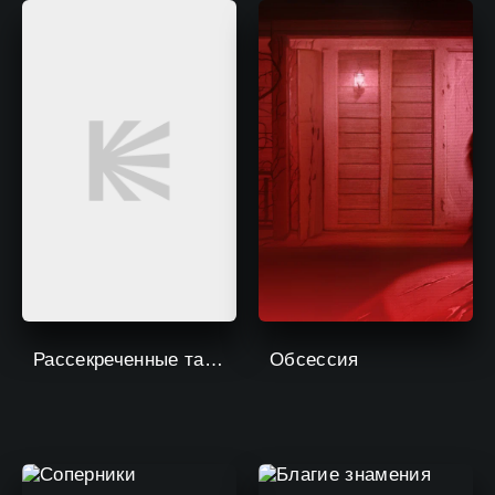
Рассекреченные тайны с Дэвидом Духовны
Обсессия