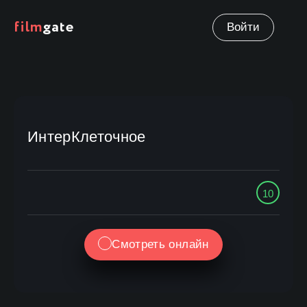
film
gate
Войти
ИнтерКлеточное
10
Смотреть онлайн