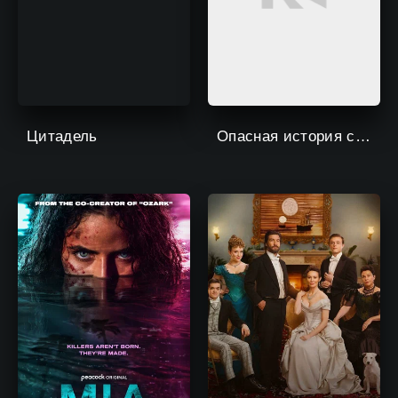
Цитадель
Опасная история с Генри Уинклером