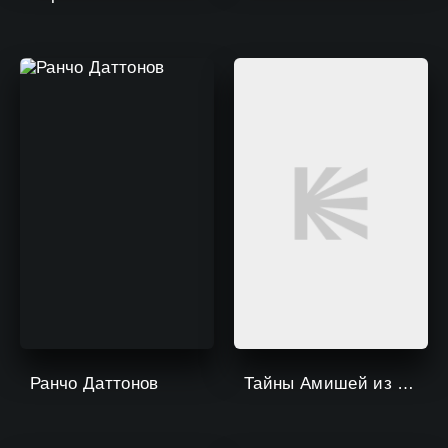
Ранчо Даттонов
Тайны Амишей из Шугар Крика