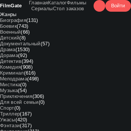
Главная
Каталог
Фильмы
Film
Gate
Войти
Сериалы
Стол заказов
Жанры
Биография
(131)
Боевик
(743)
Военный
(66)
Детский
(8)
Документальный
(57)
Драма
(1530)
Дорама
(92)
Детектив
(394)
Комедия
(908)
Криминал
(616)
Мелодрама
(498)
Мистика
(0)
Музыка
(54)
Приключения
(306)
Для всей семьи
(0)
Спорт
(0)
Триллер
(167)
Ужасы
(420)
Фэнтази
(317)