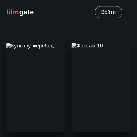
film
gate
Войти