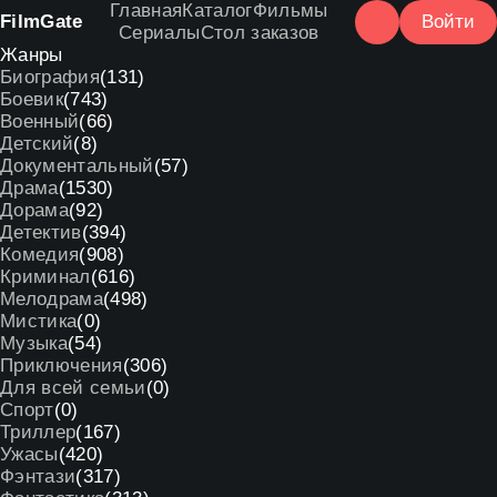
Главная
Каталог
Фильмы
Film
Gate
Войти
Сериалы
Стол заказов
Жанры
Биография
(131)
Боевик
(743)
Военный
(66)
Детский
(8)
Документальный
(57)
Драма
(1530)
Дорама
(92)
Детектив
(394)
Комедия
(908)
Криминал
(616)
Мелодрама
(498)
Мистика
(0)
Музыка
(54)
Приключения
(306)
Для всей семьи
(0)
Спорт
(0)
Триллер
(167)
Ужасы
(420)
Фэнтази
(317)