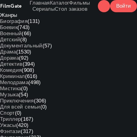
Главная
Каталог
Фильмы
Film
Gate
Войти
Сериалы
Стол заказов
Жанры
Биография
(131)
Боевик
(743)
Военный
(66)
Детский
(8)
Документальный
(57)
Драма
(1530)
Дорама
(92)
Детектив
(394)
Комедия
(908)
Криминал
(616)
Мелодрама
(498)
Мистика
(0)
Музыка
(54)
Приключения
(306)
Для всей семьи
(0)
Спорт
(0)
Триллер
(167)
Ужасы
(420)
Фэнтази
(317)