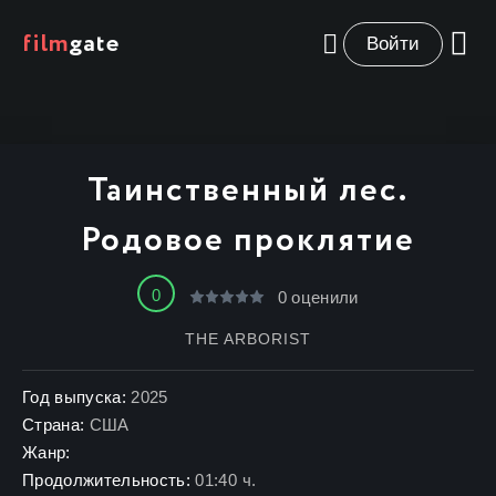
film
gate
Войти
Таинственный лес.
Родовое проклятие
0
0
оценили
THE ARBORIST
Год выпуска:
2025
Страна:
США
Жанр:
Продолжительность:
01:40 ч.