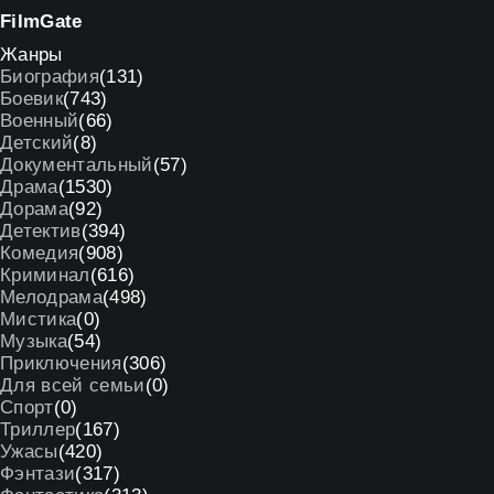
Film
Gate
Жанры
Биография
(131)
Боевик
(743)
Военный
(66)
Детский
(8)
Документальный
(57)
Драма
(1530)
Дорама
(92)
Детектив
(394)
Комедия
(908)
Криминал
(616)
Мелодрама
(498)
Мистика
(0)
Музыка
(54)
Приключения
(306)
Для всей семьи
(0)
Спорт
(0)
Триллер
(167)
Ужасы
(420)
Фэнтази
(317)