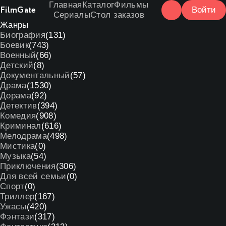
Главная
Каталог
Фильмы
Film
Gate
Войти
Сериалы
Стол заказов
Жанры
Биография
(131)
Боевик
(743)
Военный
(66)
Детский
(8)
Документальный
(57)
Драма
(1530)
Дорама
(92)
Детектив
(394)
Комедия
(908)
Криминал
(616)
Мелодрама
(498)
Мистика
(0)
Музыка
(54)
Приключения
(306)
Для всей семьи
(0)
Спорт
(0)
Триллер
(167)
Ужасы
(420)
Фэнтази
(317)