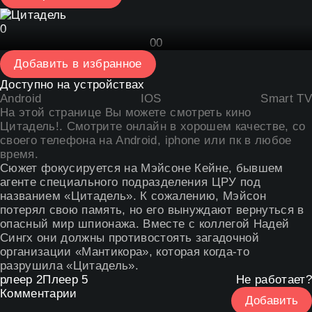
0
0
0
Добавить в избранное
Доступно на устройствах
Android
IOS
Smart TV
На этой странице Вы можете
смотреть кино
Цитадель
!. Смотрите онлайн в хорошем качестве, со
своего телефона на Android, iphone или пк в любое
время.
Сюжет фокусируется на Мэйсоне Кейне, бывшем
агенте специального подразделения ЦРУ под
названием «Цитадель». К сожалению, Мэйсон
потерял свою память, но его вынуждают вернуться в
опасный мир шпионажа. Вместе с коллегой Надей
Сингх они должны противостоять загадочной
организации «Мантикора», которая когда-то
разрушила «Цитадель».
рлеер 2
Плеер 5
Не работает?
Комментарии
Добавить