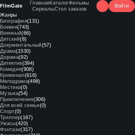
Главная
Каталог
Фильмы
Film
Gate
Войти
Сериалы
Стол заказов
Жанры
Биография
(131)
Боевик
(743)
Военный
(66)
Детский
(8)
Документальный
(57)
Драма
(1530)
Дорама
(92)
Детектив
(394)
Комедия
(908)
Криминал
(616)
Мелодрама
(498)
Мистика
(0)
Музыка
(54)
Приключения
(306)
Для всей семьи
(0)
Спорт
(0)
Триллер
(167)
Ужасы
(420)
Фэнтази
(317)