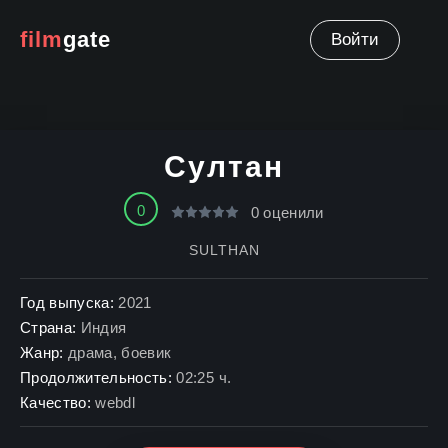
film
gate
Войти
Султан
0
0
оценили
SULTHAN
Год выпуска:
2021
Страна:
Индия
Жанр:
драма
,
боевик
Продолжительность:
02:25 ч.
Качество:
webdl