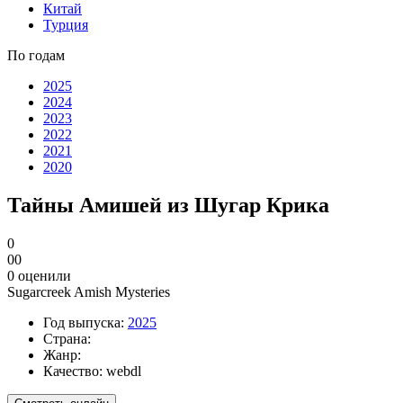
Китай
Турция
По годам
2025
2024
2023
2022
2021
2020
Тайны Амишей из Шугар Крика
0
0
0
0
оценили
Sugarcreek Amish Mysteries
Год выпуска:
2025
Страна:
Жанр:
Качество:
webdl