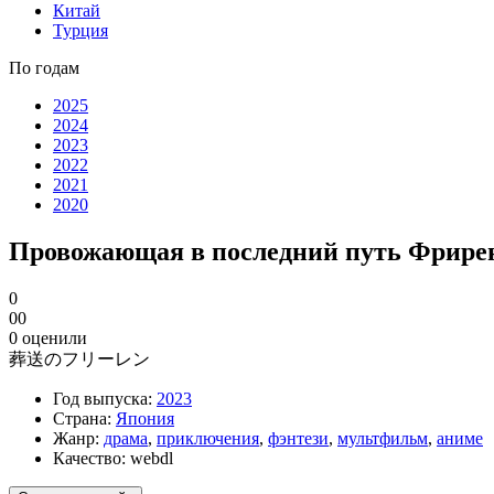
Китай
Турция
По годам
2025
2024
2023
2022
2021
2020
Провожающая в последний путь Фрире
0
0
0
0
оценили
葬送のフリーレン
Год выпуска:
2023
Страна:
Япония
Жанр:
драма
,
приключения
,
фэнтези
,
мультфильм
,
аниме
Качество:
webdl