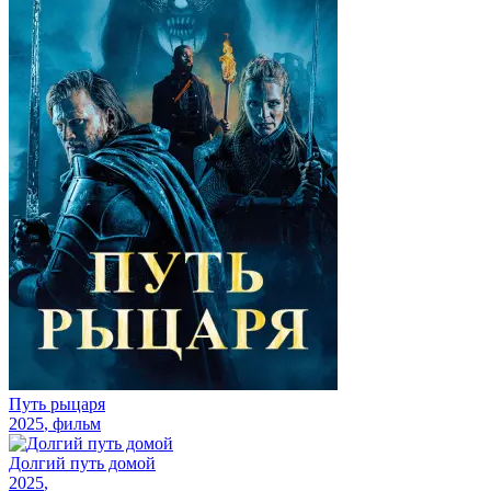
Путь рыцаря
2025
, фильм
Долгий путь домой
2025
,