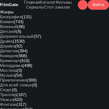
Главная
Каталог
Фильмы
Film
Gate
Войти
Сериалы
Стол заказов
Жанры
Биография
(131)
Боевик
(743)
Военный
(66)
Детский
(8)
Документальный
(57)
Драма
(1530)
Дорама
(92)
Детектив
(394)
Комедия
(908)
Криминал
(616)
Мелодрама
(498)
Мистика
(0)
Музыка
(54)
Приключения
(306)
Для всей семьи
(0)
Спорт
(0)
Триллер
(167)
Ужасы
(420)
Фэнтази
(317)