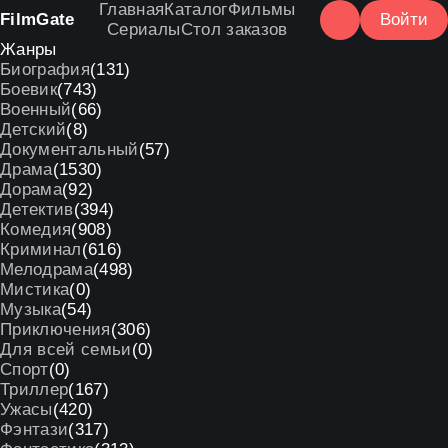
Главная
Каталог
Фильмы
Film
Gate
Войти
Сериалы
Стол заказов
Жанры
Биография
(131)
Боевик
(743)
Военный
(66)
Детский
(8)
Документальный
(57)
Драма
(1530)
Дорама
(92)
Детектив
(394)
Комедия
(908)
Криминал
(616)
Мелодрама
(498)
Мистика
(0)
Музыка
(54)
Приключения
(306)
Для всей семьи
(0)
Спорт
(0)
Триллер
(167)
Ужасы
(420)
Фэнтази
(317)