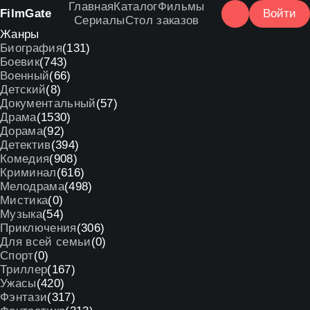
Главная
Каталог
Фильмы
Film
Gate
Войти
Сериалы
Стол заказов
Жанры
Биография
(131)
Боевик
(743)
Военный
(66)
Детский
(8)
Документальный
(57)
Драма
(1530)
Дорама
(92)
Детектив
(394)
Комедия
(908)
Криминал
(616)
Мелодрама
(498)
Мистика
(0)
Музыка
(54)
Приключения
(306)
Для всей семьи
(0)
Спорт
(0)
Триллер
(167)
Ужасы
(420)
Фэнтази
(317)