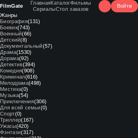
Главная
Каталог
Фильмы
Film
Gate
Войти
Сериалы
Стол заказов
Жанры
Биография
(131)
Боевик
(743)
Военный
(66)
Детский
(8)
Документальный
(57)
Драма
(1530)
Дорама
(92)
Детектив
(394)
Комедия
(908)
Криминал
(616)
Мелодрама
(498)
Мистика
(0)
Музыка
(54)
Приключения
(306)
Для всей семьи
(0)
Спорт
(0)
Триллер
(167)
Ужасы
(420)
Фэнтази
(317)