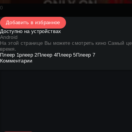
0
Добавить в избранное
Доступно на устройствах
Android
На этой странице Вы можете
смотреть кино Самый це
время.
Плеер 1
рлеер 2
Плеер 4
Плеер 5
Плеер 7
Комментарии