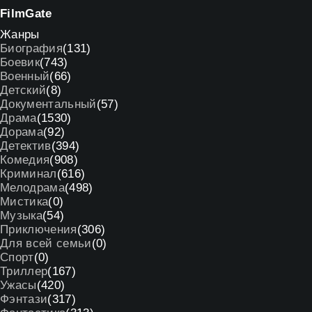
Film
Gate
Жанры
Биография
(131)
Боевик
(743)
Военный
(66)
Детский
(8)
Документальный
(57)
Драма
(1530)
Дорама
(92)
Детектив
(394)
Комедия
(908)
Криминал
(616)
Мелодрама
(498)
Мистика
(0)
Музыка
(54)
Приключения
(306)
Для всей семьи
(0)
Спорт
(0)
Триллер
(167)
Ужасы
(420)
Фэнтази
(317)