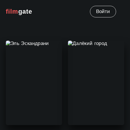
film
gate
Войти